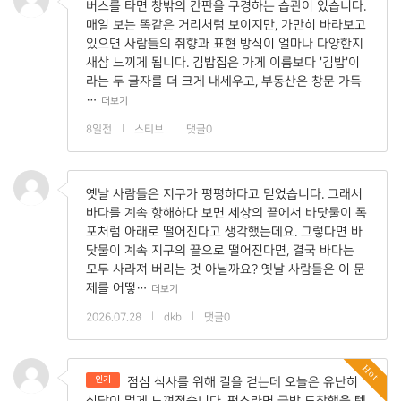
버스를 타면 창밖의 간판을 구경하는 습관이 있습니다.
매일 보는 똑같은 거리처럼 보이지만, 가만히 바라보고
있으면 사람들의 취향과 표현 방식이 얼마나 다양한지
새삼 느끼게 됩니다. 김밥집은 가게 이름보다 '김밥'이
라는 두 글자를 더 크게 내세우고, 부동산은 창문 가득
…
더보기
8일전
|
스티브
|
댓글0
옛날 사람들은 지구가 평평하다고 믿었습니다. 그래서
바다를 계속 항해하다 보면 세상의 끝에서 바닷물이 폭
포처럼 아래로 떨어진다고 생각했는데요. 그렇다면 바
닷물이 계속 지구의 끝으로 떨어진다면, 결국 바다는
모두 사라져 버리는 것 아닐까요? 옛날 사람들은 이 문
제를 어떻…
더보기
2026.07.28
|
dkb
|
댓글0
Hot
인기
점심 식사를 위해 길을 걷는데 오늘은 유난히
식당이 멀게 느껴졌습니다. 평소라면 금방 도착했을 텐