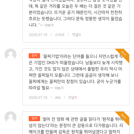
데, 똑 같은 거리를 오늘은 두 배는 더 걸은 것 같은 기
분이었습니다. 뜨거운 공기 때문인지, 시간마저 천천히
흐르는 듯했습니다. 그러다 문득 엉뚱한 생각이 들었습
니다. '…
더보기
2026.07.16
|
스티브
|
댓글0
Hot
인기
'꼴찌기업'이라는 단어를 들으니 자연스럽게 작
은 기업인 DKB가 떠올랐습니다. 남들보다 늦게 시작했
고, 가진 것도 많지 않은 상태에서 출발한 우리 역시 어
쩌면 꼴찌일지 모릅니다. 그런데 곰곰이 생각해 보니
꼴찌에게는 꼴찌만의 장점이 있습니다. 굳이 누군가를
따라갈 필요…
더보기
2026.07.10
|
dkb
|
댓글
1
Hot
인기
얼마 전 영화 에 관한 글을 읽다가 '원작을 뛰어
넘지 않는다'라는 문장이 큰 감동으로 다가왔습니다. 리
메이크를 만들며 감독은 원작을 뛰어넘겠다고 말하지