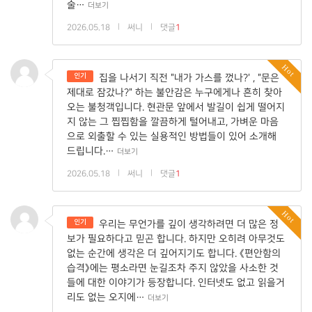
술…
더보기
2026.05.18
|
써니
|
댓글
1
Hot
인기
집을 나서기 직전 "내가 가스를 껐나?' , "문은
제대로 잠갔나?" 하는 불안감은 누구에게나 흔히 찾아
오는 불청객입니다. 현관문 앞에서 발길이 쉽게 떨어지
지 않는 그 찝찝함을 깔끔하게 털어내고, 가벼운 마음
으로 외출할 수 있는 실용적인 방법들이 있어 소개해
드립니다.…
더보기
2026.05.18
|
써니
|
댓글
1
Hot
인기
우리는 무언가를 깊이 생각하려면 더 많은 정
보가 필요하다고 믿곤 합니다. 하지만 오히려 아무것도
없는 순간에 생각은 더 깊어지기도 합니다. 《편안함의
습격》에는 평소라면 눈길조차 주지 않았을 사소한 것
들에 대한 이야기가 등장합니다. 인터넷도 없고 읽을거
리도 없는 오지에…
더보기