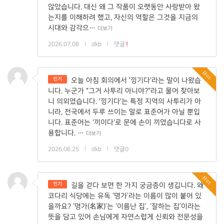
않았습니다. 대신 왜 그 작품이 오랫동안 사랑받아 왔
는지를 이해하려 했고, 자신의 역할은 그것을 지금의
시대와 감각으…
더보기
2026.07.08
|
dkb
|
댓글
1
Hot
인기
오늘 아침 회의에서 '낑기다'라는 말이 나왔습
니다. 누군가 "그거 사투리 아니야?"라고 물어 찾아보
니 의외였습니다. '낑기다'는 특정 지역의 사투리가 아
니라, 전국에서 두루 쓰이는 말로 표준어가 아닐 뿐입
니다. 표준어는 '끼이다'로 문에 손이 끼였습니다로 사
용합니다. …
더보기
2026.06.25
|
dkb
|
댓글0
Hot
인기
길을 걷다 보면 한 가지 궁금증이 생깁니다. 왜
코다리 식당에는 유독 ‘명가’라는 이름이 많이 붙어 있
을까요? ‘명가(名家)’는 ‘이름난 집’, ‘잘하는 집’이라는
뜻을 담고 있어 손님에게 자연스럽게 신뢰와 전문성을