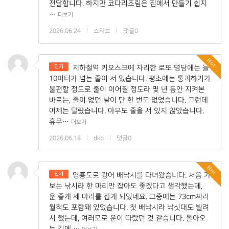
전달합니다. 하지만 코다리조림은 집에서 만들기 쉽지
…
더보기
2026.06.24
|
스티브
|
댓글0
Hot
인기
지하철역 키오스크에 자리한 로또 명당에는 늘
10미터가 넘는 줄이 서 있습니다. 평소에는 통과하기가
불편할 정도로 줄이 이어질 정도라 몇 년 동안 지켜본
바로는, 줄이 없던 날이 단 한 번도 없었습니다. 그런데
어제는 달랐습니다. 아무도 줄을 서 있지 않았습니다.
휴무…
더보기
2026.06.18
|
dkb
|
댓글0
Hot
인기
영흥도로 광어 배낚시를 다녀왔습니다. 처음 가
보는 낚시라 한 마리만 잡아도 좋겠다고 생각했는데,
운 좋게 세 마리를 잡게 되었네요. 그중에는 73cm짜리
월척도 포함돼 있었습니다. 첫 배낚시라 낚싯대도 빌려
서 했는데, 여러모로 운이 따랐던 것 같습니다. 돌아오
는 길에 …