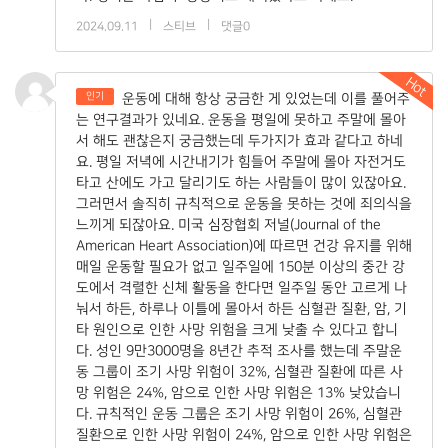
|
|
2024.09.11
스티브
댓글0
Hot
인기
운동에 대해 항상 궁금한 게 있었는데 이를 풀어주
는 연구결과가 있네요. 운동을 평일에 못하고 주말에 몰아
서 해도 괜찮은지 궁금했는데 두가지가 효과 같다고 하네
요. 평일 저녁에 시간내기가 힘들어 주말에 몰아 자전거도
타고 산에도 가고 달리기도 하는 사람들이 많이 있잖아요.
그러면서 솔직히 규칙적으로 운동을 못하는 것에 죄의식을
느끼게 되잖아요. 미국 심장협회 저널(Journal of the
American Heart Association)에 따르면 건강 유지를 위해
매일 운동할 필요가 없고 일주일에 150분 이상의 중간 강
도에서 격렬한 신체 활동을 한다면 일주일 동안 고르게 나
눠서 하든, 하루나 이틀에 몰아서 하든 심혈관 질환, 암, 기
타 원인으로 인한 사망 위험을 크게 낮출 수 있다고 합니
다. 성인 9만3000명을 8년간 추적 조사를 했는데 주말운
동 그룹이 조기 사망 위험이 32%, 심혈관 질환에 따른 사
망 위험은 24%, 암으로 인한 사망 위험은 13% 낮았습니
다. 규칙적인 운동 그룹은 조기 사망 위험이 26%, 심혈관
질환으로 인한 사망 위험이 24%, 암으로 인한 사망 위험은