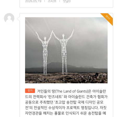
2026.05.19
|
스티브
|
댓글0
Hot
인기
거인들의 땅(The Land of Giants)은 아이슬란
드의 전력회사 '란즈네트' 와 아이슬란드 건축가 협회가
공동으로 주최했던 '초고압 송전탑 국제 디자인 공모
전'의 전설적인 수상작이자 프로젝트 명칭입니다. 자칫
자연경관을 해치는 흉물로 인식되기 쉬운 송전탑을 예