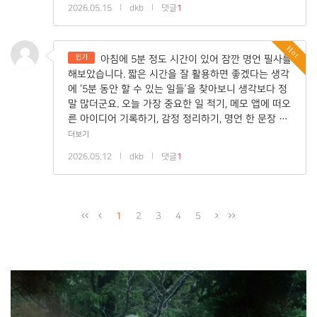
2026.05.15
|
dkb
|
댓글
1
Hot
인기
아침에 5분 정도 시간이 있어 잠깐 명언 필사를
해보았습니다. 짧은 시간을 잘 활용하면 좋겠다는 생각
에 ‘5분 동안 할 수 있는 일들’을 찾아보니 생각보다 정
말 많더군요. 오늘 가장 중요한 일 적기, 메모 앱에 떠오
른 아이디어 기록하기, 감정 정리하기, 명언 한 문장 …
더보기
2026.05.12
|
dkb
|
댓글
1
1
2
3
4
5