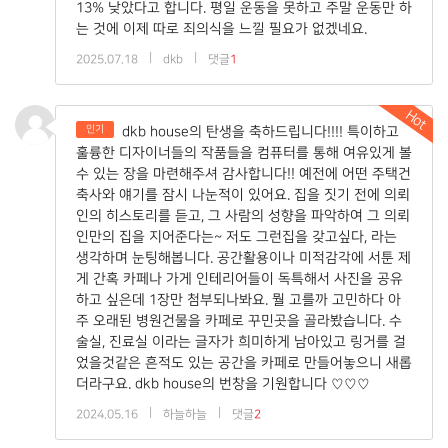
13% 낮았다고 합니다. 평일 운동을 못하고 주말 운동만 하
는 것에 이제 따로 죄의식을 느낄 필요가 없겠네요.
|
|
2025.07.18
dkb
댓글
1
Hot
인기
dkb house의 탄생을 축하드립니다!!!! 특이하고
훌륭한 디자이너들의 작품들을 컴퓨터를 통해 여유있게 볼
수 있는 장을 마련해주셔 감사합니다!! 예전에 어떤 주택건
축사와 얘기를 잠시 나눈적이 있어요. 집을 짓기 전에 의뢰
인의 히스토리를 듣고, 그 사람의 성향을 파악하여 그 의뢰
인만의 집을 지어준다는~ 저도 그런집을 갖고싶다, 라는
생각하며 눈팅해봅니다. 공간활용이나 미적감각에 서툰 제
게 간혹 카페나 가게 인테리어들이 독특해서 사진을 공유
하고 싶은데 1장만 첨부되나봐요. 뭘 고를까 고민하다 아
주 오래된 병원건물을 카페로 꾸민곳을 골라봤습니다. 수
술실, 진료실 이라는 글자가 희미하게 남아있고 링거를 걸
었을것같은 흔적도 있는 공간을 카페로 만들어놓으니 새롭
더라구요. dkb house의 번창을 기원합니다 ♡♡♡
|
|
2024.05.16
하늘하늘
댓글
2