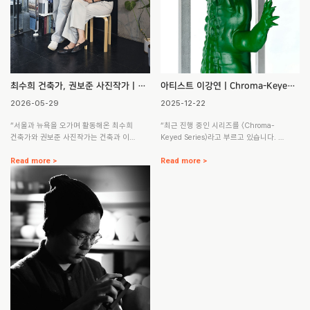
윤지는 조소를, 한어진은 도자예술을 전
하는 건축은 무엇인가?건축에 어떤 기능,
공하여 작가로서의…
성격, 이미지를 담을지에…
최수희 건축가, 권보준 사진작가ㅣ
아티스트 이강연ㅣChroma-Keyed
Collab.Works
Series
2026-05-29
2025-12-22
“서울과 뉴욕을 오가며 활동해온 최수희
“최근 진행 중인 시리즈를 〈Chroma-
건축가와 권보준 사진작가는 건축과 이
Keyed Series〉라고 부르고 있습니다. 크
미지를 통해 도시를 관찰하고 기록해오
로마키에 사용되는 녹색과 청색은 인간
고 있습니다. 두 사람이 함께 이끄는 콜라
Read more >
의 피부와 가장 멀리 떨어진 색으로, 피사
Read more >
브웍스(Collab.Works)는 건축 설계와 사
체를 왜곡하지 않고 배경을 분리하기 위
진 작업, 리서치 및 아카이브를 기반으로
해 선택된 색입니다. 그러나 이 ‘안전한
공간의 새로운 가능성을 탐구하는 협업
색’은 형상의 외피 위에서는 지워짐과 은
형 디자인 스튜디오입니다. 이들은 건축
폐의 표면으로 작동합니다. 인간의 존재
을 하나의 완결된 결과물이 아니라 도시
를 보존하기 위해 고안된 기술적 장치가,
와 사람, 시간의 흐름 속에서 끊임없이 변
역설적으로 존재를 삭제하는 색으로 전
화하는 플랫폼으로 바라보며, 공간 설계
환되는 것입니다. 크로마키에서 특정 색
뿐 아니라 전시, 출판, 도시 기록, 디지털
은 제거되지만, 그 자리는 언제든 다른 이
아카이브 등 다양한 매체를 넘나드는 작
미지로 대체될 수 있는 빈자리로 남습니
업을 이어가고 있습니다.”최수희 건축가
다. 이는 인간이 불편한 현실을 외면하고
는 한국에서 건축을 공…
자신에게 유리한 …