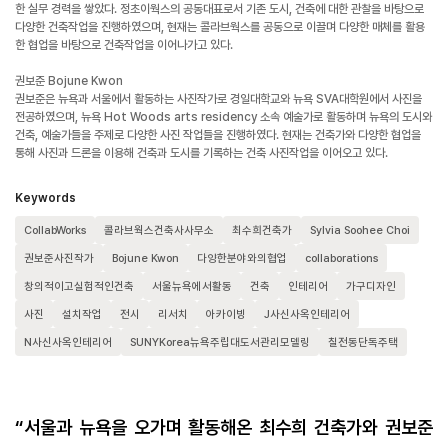
한 실무 경력을 쌓았다. 정초이웍스의 공동대표로서 기존 도시, 건축에 대한 관찰을 바탕으로
다양한 건축작업을 진행하였으며, 현재는 콜라브웍스를 공동으로 이끌며 다양한 매체를 활용
한 협업을 바탕으로 건축작업을 이어나가고 있다.
권보준 Bojune Kwon
권보준은 뉴욕과 서울에서 활동하는 사진작가로 경일대학교와 뉴욕 SVA대학원에서 사진을
전공하였으며, 뉴욕 Hot Woods arts residency 소속 예술가로 활동하며 뉴욕의 도시와
건축, 예술가들을 주제로 다양한 사진 작업들을 진행하였다. 현재는 건축가와 다양한 협업을
통해 사진과 드론을 이용해 건축과 도시를 기록하는 건축 사진작업을 이어오고 있다.
Keywords
CollabWorks
콜라브웍스건축사사무소
최수희건축가
Sylvia Soohee Choi
권보준사진작가
Bojune Kwon
다양한분야와의협업
collaborations
창의적이고실험적인건축
서울뉴욕에서활동
건축
인테리어
가구디자인
사진
설치작업
전시
리서치
아카이빙
J사신사옥인테리어
N사신사옥인테리어
SUNYKorea뉴욕주립대도서관리모델링
칠전동단독주택
“
서울과 뉴욕을 오가며 활동해온 최수희 건축가와 권보준