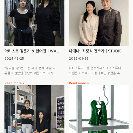
아티스트 김윤지 & 한어진ㅣWALZA
나애나, 최정석 건축가ㅣSTUDIO
스튜디오 왈자
CAN Architects
2024-12-25
2025-01-25
“왈자(曰者)는 조선 후기 문화•예술 시
Q1. 스튜디오캔 건축사무소 소개스튜디
류를 이끌었던 집단의 이름으로, 다시 한
오캔은 지속적이고 창의적인 공간을 추
번 한국 문화예술의 흐름을 이끌어보자
구하는 건축공간 디자인 그룹이다. 회사
는 포부가 담겨있습니다. 기존 한자를 변
Read more >
이름의 ‘CAN’은 ‘할 수 있다’라는 직관적
Read more >
형해 ‘말하다 왈(曰)’ ‘스스로 자(自)’를 써
인 의미와 함께 ‘CREATIVE
서 작가로서, 한국인이라는 정체성을 가
ARCHITECTS NETWORK’의 준말로 뜻
진 사람으로서 ‘자신의 이야기를 하자’라
을 함께하는 사람들이 모이면 엄청난 시
는 의미를 담았습니
너지를 일으킨 것이다’라는 믿음에서 출
다.”INTRODUCTIONㅣ김윤지 Kim
발했다. 스튜디오캔은 이러한 유연한 사
Yoonji & 한어진 Han Ozin스튜디오 왈
고를 통해 내외부 공간의 경계를 두지 않
자(Walza)의 김윤지 작가와 한어진 작가
는 디자인으로 100년 이상 갈 수 있는
는 12년 지기 단짝 친구로, 어린 시절부
큰 회사를 꿈꾸면서 개소하여 크고 다양
터 함께 작업하는 꿈을 키워왔습니다. 김
한 프로젝트를 진행하고 있다.Q2. 추구