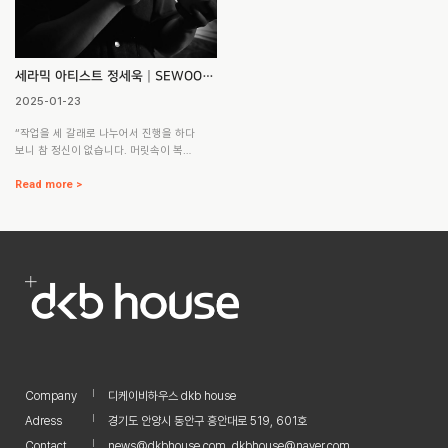
세라믹 아티스트 정세욱┃SEWOOK
CERAMIC LAB
2025-01-23
“작업을 세 갈래로 나누어서 진행을 하다
보니 참 정신이 없습니다. 머릿속이 복잡
하고 어수선합니다. 그래도 재미있어서
진행을 하고 있습니다. 특히 화분 같은 경
Read more >
우는 상품이지만 하나하나 다르게 만들
다 보니 시간도 오래 걸려서 참 고민이 많
아집니다. 아이가 생긴 이후로는 경제적
으로도 신경 쓸 부분이 늘어나서 상품성
과 생산성에 대한 고민도 많아지는 거 같
습니다. 상품성과 생산성은 떨어지는 이
방식이 오히려 대량의 상품들을 디스플
레이 했을 때, 큰 힘을 가지는 거 같기도
합니다.”요즘은 새로운 아이템이나 새로
운 접근 방식보다는 계획한 만큼 작업량
을 뽑아내는 게 중요한 거 같…
Company
디케이비하우스 dkb house
Adress
경기도 안양시 동안구 흥안대로 519, 601호
Contact
news@dkbhouse.com, dkbhouse@naver.com