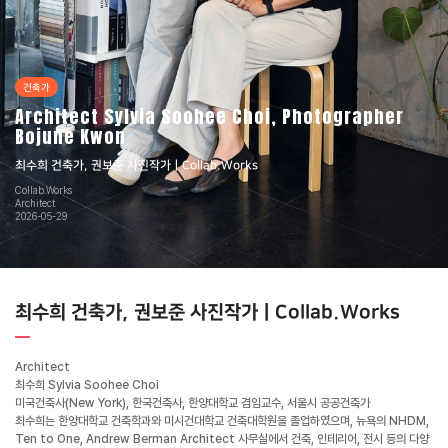
건축가
Architect Sylvia Soohee Choi, Photographer
Bojune Kwon
최수희 건축가, 권보준 사진작가ㅣCollab.Works
Collab.Works
Architect
2026-05-29
최수희 건축가, 권보준 사진작가ㅣCollab.Works
Architect
최수희 Sylvia Soohee Choi
미국건축사(New York), 한국건축사, 한양대학교 겸임교수, 서울시 공공건축가
최수희는 한양대학교 건축학과와 미시건대학교 건축대학원을 졸업하였으며, 뉴욕의 NHDM,
Ten to One, Andrew Berman Architect 사무실에서 건축, 인테리어, 전시 등의 다양